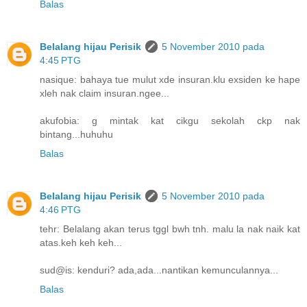
Balas
Belalang hijau Perisik
5 November 2010 pada
4:45 PTG
nasique: bahaya tue mulut xde insuran.klu exsiden ke hape
xleh nak claim insuran.ngee...
akufobia: g mintak kat cikgu sekolah ckp nak
bintang...huhuhu
Balas
Belalang hijau Perisik
5 November 2010 pada
4:46 PTG
tehr: Belalang akan terus tggl bwh tnh. malu la nak naik kat
atas.keh keh keh...
sud@is: kenduri? ada,ada...nantikan kemunculannya...
Balas