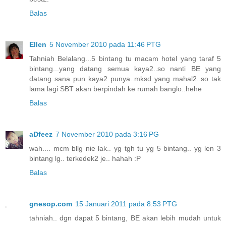
Balas
Ellen
5 November 2010 pada 11:46 PTG
Tahniah Belalang...5 bintang tu macam hotel yang taraf 5
bintang...yang datang semua kaya2..so nanti BE yang
datang sana pun kaya2 punya..mksd yang mahal2..so tak
lama lagi SBT akan berpindah ke rumah banglo..hehe
Balas
aDfeez
7 November 2010 pada 3:16 PG
wah.... mcm bllg nie lak.. yg tgh tu yg 5 bintang.. yg len 3
bintang lg.. terkedek2 je.. hahah :P
Balas
gnesop.com
15 Januari 2011 pada 8:53 PTG
tahniah.. dgn dapat 5 bintang, BE akan lebih mudah untuk