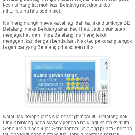
kes nuffnang tak moh kasi Belalang riak dan takbur
nih...Huu hu hhu sedih siot.
Nuffnang mungkin awal-awal lagi dah tau jika ditariknya BE
Belalang, maka Belalang akan kecil hati. Jadi untuk tetap
menjaga hati dan limpa Belalang, nuffnang telah
menggantikan dengan benda lain. Nak tau pe korang tengok
la gambar yang Belalang print screen nih:-
Kalau tak berapa jelas sila besar gambar itu. Belalang nak
tunjuk bintang pada skyscraper dah naik lagi ke maksimum.
Sebelum nih ade 4 jer. Sebenarnya Belalang pun tak berapa
tau apa kegunaan bintang tue. Tapi ia mestilah sesuatu