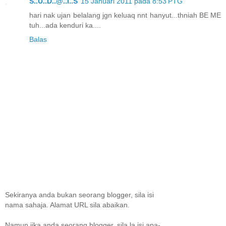
S..U..D..@..I..S
15 Januari 2011 pada 8:53 PTG
hari nak ujan belalang jgn keluaq nnt hanyut...thniah BE ME
tuh...ada kenduri ka....
Balas
Sekiranya anda bukan seorang blogger, sila isi
nama sahaja. Alamat URL sila abaikan.
Namun jika anda seorang blogger, sila la isi apa-