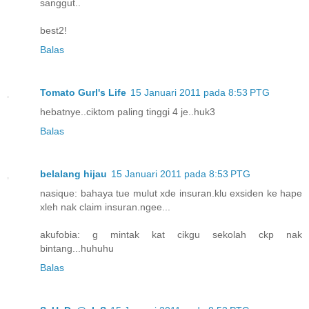
sanggut..
best2!
Balas
Tomato Gurl's Life
15 Januari 2011 pada 8:53 PTG
hebatnye..ciktom paling tinggi 4 je..huk3
Balas
belalang hijau
15 Januari 2011 pada 8:53 PTG
nasique: bahaya tue mulut xde insuran.klu exsiden ke hape
xleh nak claim insuran.ngee...
akufobia: g mintak kat cikgu sekolah ckp nak
bintang...huhuhu
Balas