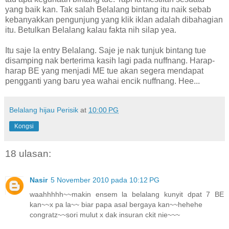
yang baik kan. Tak salah Belalang bintang itu naik sebab
kebanyakkan pengunjung yang klik iklan adalah dibahagian
itu. Betulkan Belalang kalau fakta nih silap yea.
Itu saje la entry Belalang. Saje je nak tunjuk bintang tue
disamping nak berterima kasih lagi pada nuffnang. Harap-
harap BE yang menjadi ME tue akan segera mendapat
pengganti yang baru yea wahai encik nuffnang. Hee...
Belalang hijau Perisik
at
10:00 PG
Kongsi
18 ulasan:
Nasir
5 November 2010 pada 10:12 PG
waahhhhh~~makin ensem la belalang kunyit dpat 7 BE
kan~~x pa la~~ biar papa asal bergaya kan~~hehehe
congratz~~sori mulut x dak insuran ckit nie~~~